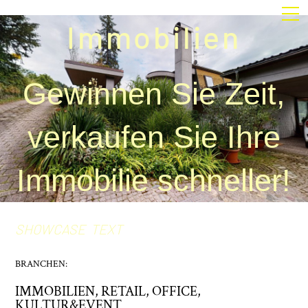
Immobilien
Gewinnen Sie Zeit,
verkaufen Sie Ihre
Immobilie schneller!
SHOWCASE
TEXT
BRANCHEN:
IMMOBILIEN
,
RETAIL
,
OFFICE
,
KULTUR&EVENT